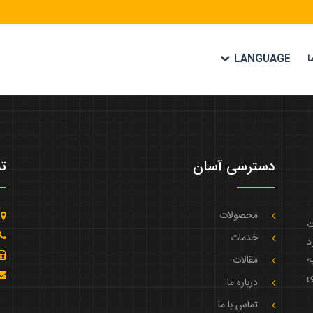
ا
LANGUAGE
دسترسی آسان
تم
محصولات
ت
خدمات
د
ه
مقالات
ی
درباره ما
تماس با ما