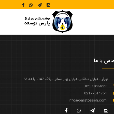
اس با ما
تهران، خیابان طالقانی،خیابان بهار شمالی، پلاک 347، واحد 23
02177634663
02177514754
info@parstosseh.com