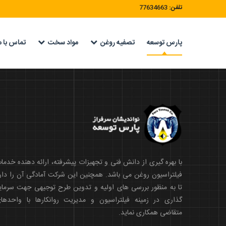
:تلفن
77634663
پارس توسعه
تصفیه روغن
مواد سخت
تماس با م
با بهره گیری از دانش فنی و تجهیزات پیشرفته، ارائه دهنده خدما
فیلتراسیون روغن می باشد. همچنین این شرکت آمادگی آن را دار
تا به منظور بررسی های اولیه و تدوین طرح توجیهی جهت سرمای
گذاری در زمینه فیلتراسیون و مدیریت روانکارها با واحدها
متقاضی همکاری نماید.